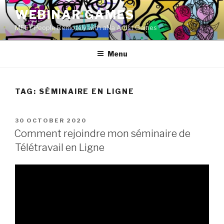
Skip
WEBINAR GAMES
to
MEET People Remotely with aNa Artist Games
content
Menu
TAG:
SÉMINAIRE EN LIGNE
POSTED
30 OCTOBER 2020
ON
Comment rejoindre mon séminaire de
Télétravail en Ligne