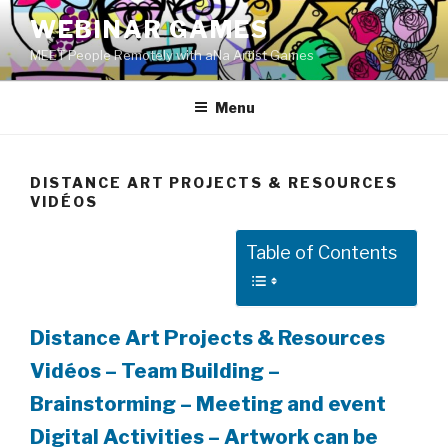
Skip
WEBINAR GAMES
to
MEET People Remotely with aNa Artist Games
content
Menu
DISTANCE ART PROJECTS & RESOURCES
VIDÉOS
Table of Contents
Distance Art Projects & Resources
Vidéos – Team Building –
Brainstorming – Meeting and event
Digital Activities – Artwork can be