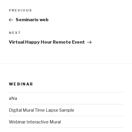
Post
Previous
PREVIOUS
navigation
Post
Seminario web
Next
NEXT
Post
Virtual Happy Hour Remote Event
WEBINAR
aNa
Digital Mural Time Lapse Sample
Webinar Interactive Mural