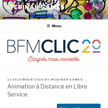
Skip
WEBINAR GAMES
to
MEET People Remotely with aNa Artist Games
content
Menu
POSTED
11 DECEMBER 2020
BY
WEBINAR GAMES
ON
Animation à Distance en Libre
Service