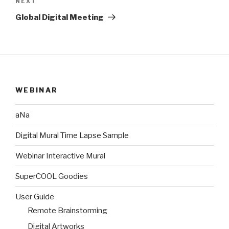
Next
NEXT
Post
Global Digital Meeting
WEBINAR
aNa
Digital Mural Time Lapse Sample
Webinar Interactive Mural
SuperCOOL Goodies
User Guide
Remote Brainstorming
Digital Artworks