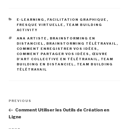
CATEGORIES
E-LEARNING
,
FACILITATION GRAPHIQUE
,
FRESQUE VIRTUELLE
,
TEAM BUILDING
ACTIVITY
TAGS
ANA ARTISTE
,
BRAINSTORMING EN
DISTANCIEL
,
BRAINSTORMING TÉLÉTRAVAIL
,
COMMENT ENREGISTRER VOS IDÉES
,
COMMENT PARTAGER VOS IDÉES
,
ŒUVRE
D'ART COLLECTIVE EN TÉLÉTRAVAIL
,
TEAM
BUILDING EN DISTANCIEL
,
TEAM BUILDING
TÉLÉTRAVAIL
Post
Previous
PREVIOUS
navigation
Post
Comment Utiliser les Outils de Création en
Ligne