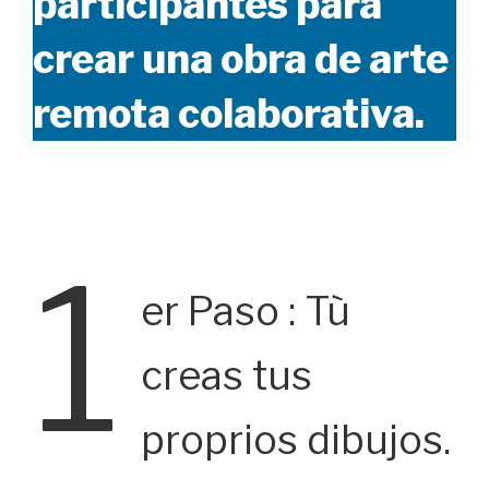
participantes para
crear una obra de arte
remota colaborativa.
1
er Paso : Tù
creas tus
proprios dibujos.