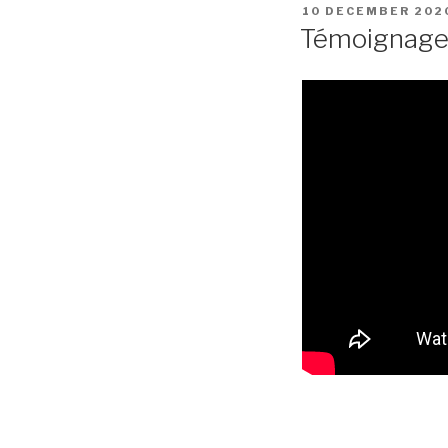
POSTED
10 DECEMBER 202
ON
Témoignages