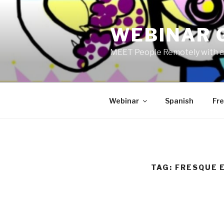
Skip
to
WEBINAR 
content
MEET People Remotely with a
Webinar
Spanish
Fr
TAG:
FRESQUE E